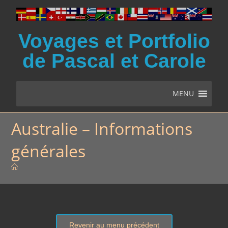
Voyages et Portfolio
de Pascal et Carole
MENU
Australie – Informations
générales
Revenir au menu précédent