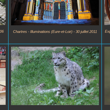
 06
Exp
Chartres - Illuminations (Eure-et-Loir) - 30 juillet 2011