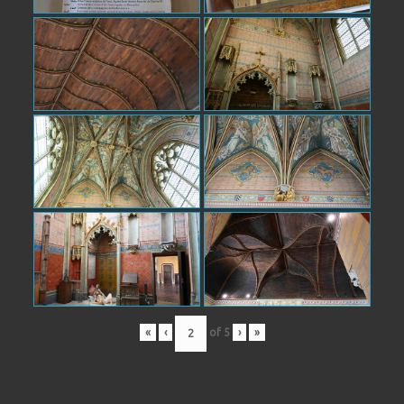
«
‹
of
5
›
»