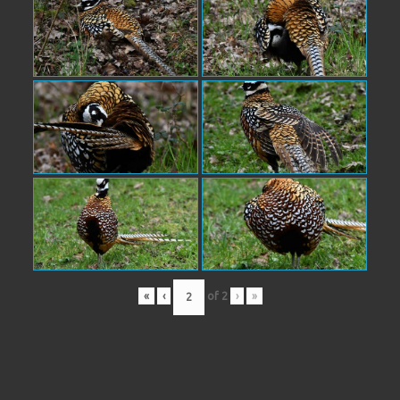
«
‹
of
2
›
»