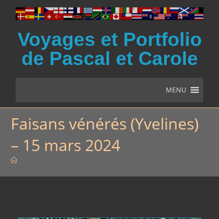
Voyages et Portfolio
de Pascal et Carole
MENU
Faisans vénérés (Yvelines)
– 15 mars 2024