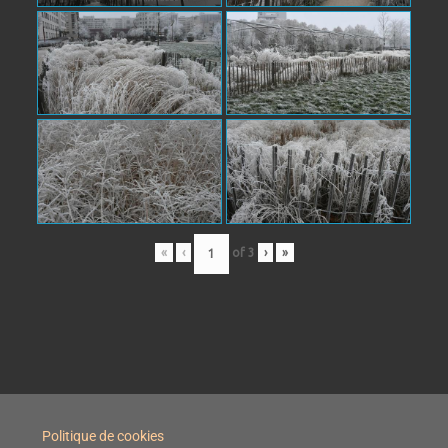
«
‹
of
3
›
»
Politique de cookies