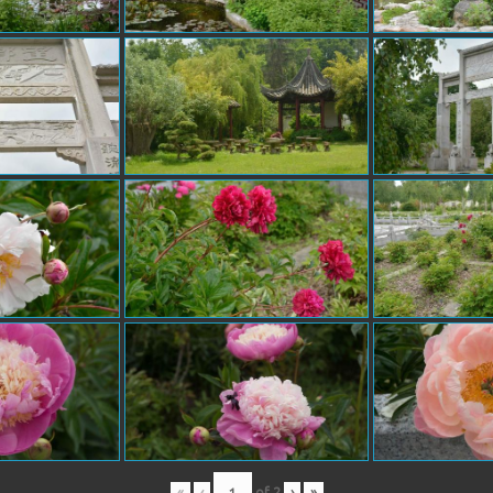
«
‹
of
2
›
»