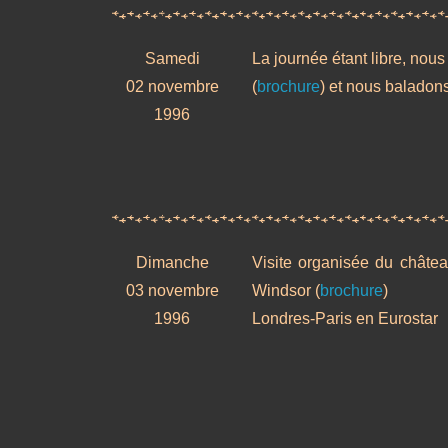
Samedi
La journée étant libre, nous
02 novembre
(
brochure
) et nous baladon
1996
Dimanche
Visite organisée du châte
03 novembre
Windsor (
brochure
)
1996
Londres-Paris en Eurostar