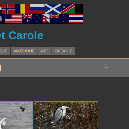
et Carole
IQUE
AMERIQUE
ASIE
OCEANIE
1