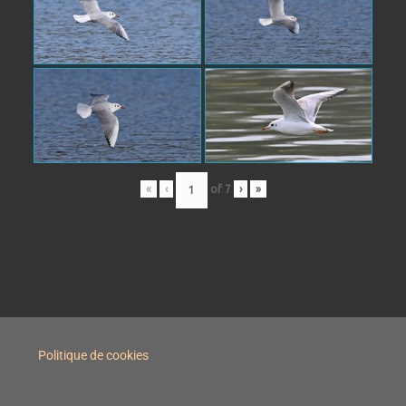
«
‹
of
7
›
»
Politique de cookies