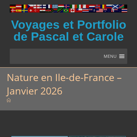
Voyages et Portfolio
de Pascal et Carole
MENU
Nature en Ile-de-France –
Janvier 2026