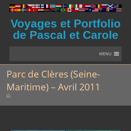
Voyages et Portfolio
de Pascal et Carole
MENU
Parc de Clères (Seine-
Maritime) – Avril 2011