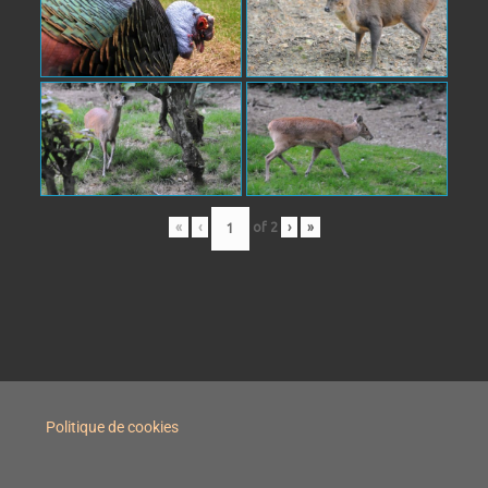
«
‹
of
2
›
»
Politique de cookies