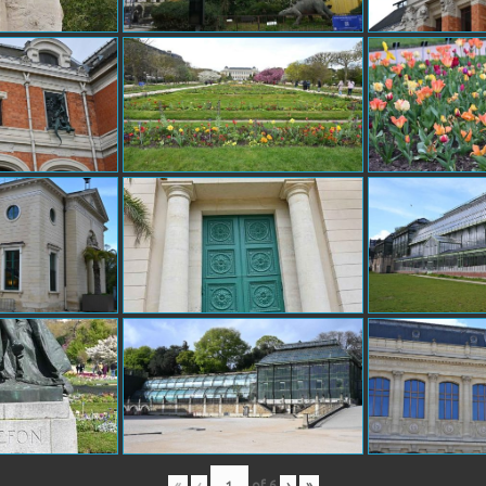
«
‹
of
6
›
»