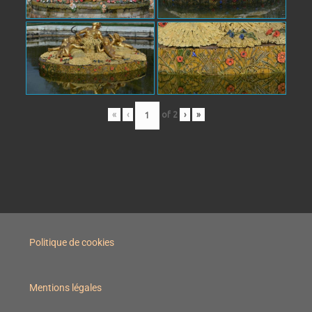
«
‹
of
2
›
»
Politique de cookies
Mentions légales