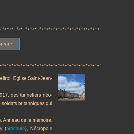
in air
ffroi, Eglise Saint-Jean-
917, des tunneliers néo-
0 soldats britanniques qui
te, Anneau de la mémoire,
y (
brochure
), Nécropole