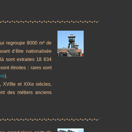
 qui regroupe 8000 m² de
vant d’être nationalisée
à sont extraites 18 634
ont étroites : rares sont
re
).
, XVIIIe et XIXe siècles,
ent des métiers anciens