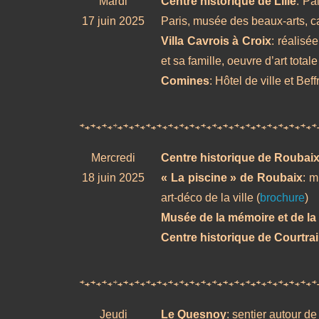
Mardi
Centre historique de Lille
: Pa
17 juin 2025
Paris, musée des beaux-arts, c
Villa Cavrois à Croix
: réalisé
et sa famille, oeuvre d’art tota
Comines
: Hôtel de ville et Bef
Mercredi
Centre historique de Roubai
18 juin 2025
« La piscine » de Roubaix
: m
art-déco de la ville (
brochure
)
Musée de la mémoire et de la 
Centre historique de Courtrai
Jeudi
Le Quesnoy
: sentier autour de l