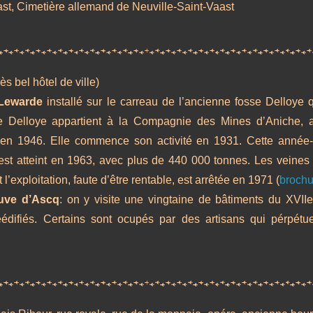
ast, Cimetière allemand de Neuville-Saint-Vaast
rès bel hôtel de ville)
 Lewarde
installé sur le carreau de l’ancienne fosse Delloye
se Delloye appartient à la Compagnie des Mines d’Aniche, a
n 1946. Elle commence son activité en 1931. Cette année-l
st atteint en 1963, avec plus de 440 000 tonnes. Les veines s
 l’exploitation, faute d’être rentable, est arrêtée en 1971 (
brochu
euve d’Ascq
: on y visite une vingtaine de bâtiments du XVIIe
éédifiés. Certains sont ocupés par des artisans qui pérpétu