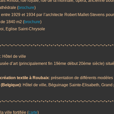
lais Rihour, rue royale, rue de la monnaie, opéra, ancienne bour
athédrale (
brochure
)
e entre 1929 et 1934 par l’architecte Robert Mallet-Stevens pour
le de 1840 m2 (
brochure
)
froi, Eglise Saint-Chrysole
x
: Hôtel de ville
usée d’art (principalement fin 19ème début 20ème siècle) situ
création textile à Roubaix
: présentation de différents modèles 
 (Belgique)
: Hôtel de ville, Béguinage Sainte-Elisabeth, Grand
a ville fortifiée (
carte
)