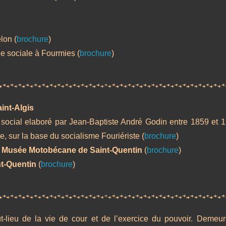
lon (
brochure
)
ie sociale à Fourmies (
brochure
)
int-Algis
 social elaboré par Jean-Baptiste André Godin entre 1859 et 1
, sur la base du socialisme Fouriériste (
brochure
)
t Musée Motobécane de Saint-Quentin
(
brochure
)
t-Quentin
(
brochure
)
ut-lieu de la vie de cour et de l’exercice du pouvoir. Deme