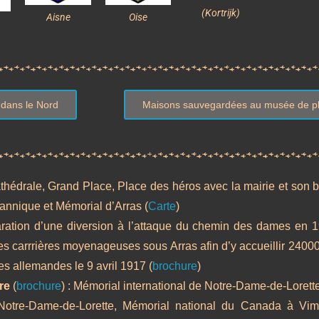
(Kortrijk)
Aisne
Oise
 dans le Nord
Maisons sauvegardées au musée de ple
thédrale, Grand Place, Place des héros avec la mairie et son be
itannique et Mémorial d’Arras (
Carte
)
aration d’une diversion à l’attaque du chemin des dames en 1
ntes carrrières moyenageuses sous Arras afin d’y accueillir 2400
es allemandes le 9 avril 1917 (
brochure
)
re
(
brochure
) : Mémorial international de Notre-Dame-de-Loret
otre-Dame-de-Lorette, Mémorial national du Canada à Vim